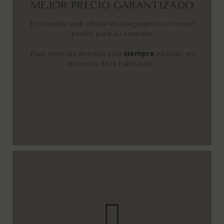
MEJOR PRECIO GARANTIZADO
En nuestra web oficial les aseguramos el mejor
precio para su estancia.
Para reservas directas está
siempre
incluido en
el precio de la habitación.