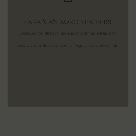
PARA 'CA'S XORC MEMBERS'
Descuento directo en sus próximas estancias.
Una botella de cava como regalo de bienvenida.