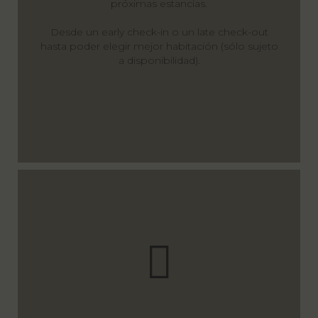
próximas estancias.
Desde un early check-in o un late check-out
hasta poder elegir mejor habitación (sólo sujeto
a disponibilidad).